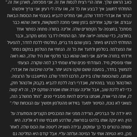
כאב הראש שלך. אתה הרי רצית לנסות את זה. אני מסכימה, תארגן את זה."
התחלתי לחשוב איך לבצע את כל זה, ואז עלה לי רעיון: אני צריך איכשהו
לגרור את אנדרי לחדר שלנו, ואני מחליט להביא בעצמי את הכוסות הבאות
עבורם. אני עוקב אחריהם בזמן שאני מחכה למשקאות, ורואה שהוא כבר
מסתכל בחוצפה על הקימורים שלה. אלינה בתורה פתחה כפתור אחד
בחולצה, כדי שהחזה ייראה יותר. הם התחילו לדבר ממש מקרוב, וכבר
התחלתי להרגיש מיותר. בזמן שהם מדברים, החלטתי ללכת לחדר, להפעיל
את המצלמה בטלפון ולתעד את כל זה. הנחתי את הטלפון במקום נסתר
וירדתי בחזרה אליהם. אני רואה שהוא כבר מלטף את היד שלה, הוא רואה
אותי ומפסיק מיד. העמדתי פנים שלא שמתי לב למה שקורה. הצעתי
להמשיך בחדר, בטענה ששם שקט ורגוע יותר. אלינה שיכנעה את אנדרי,
ואנחנו, כשהכוסות שלנו בידינו, הלכנו לחדר שלנו. התיישבנו על הרצפה.
האלכוהול נגמר במהירות, ואנדרי רצה ללכת להביא בקבוק אלכוהול חזק,
כדי לא ללכת שוב, אבל אלינה עצרה אותו ואמרה שמקס ילך, זה לא קשה
לו, אתה הרי אורח, ואנחנו צריכים להיות מסבירי פנים. "החל מהשלב הזה,
כשאני לא נוכח, הסיפור יתועד בווידאו מהטלפון וימשיך עם הנוכחות שלי."
היא ירדה על הברכיים, הורידה ממני את המכנסיים הקצרים והסתערה על
הזין. היא ינקה אותו בלהט ובפראות, שלרגע חשבתי שזו לא אלינה. היא
עשתה גרגורים כל כך עמוקים, ובידה השנייה ליטפה את הכוס שלה. לאחר
מכן, היא הטיחה אותי על המיטה ועלתה עליי. אבל קודם היא החליטה גם