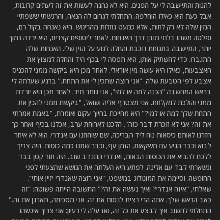
להנות והתיישבה לי על הפנים. היא לא נהגה לעשות את זה לעתים קרובות,
אבל כעת היא כאילו הוחלפה. התחלתי לגרום לה הנאה, והרגשתי ששפתיי
המין שלה לא רק לחות, אלא כמעט נוזלות מהריגוש. היא נאנחה בקול רם,
ופלטה משהו בלתי מובן דרך האנחות. לאחר ליטופים קצרים, היא ירדה נמוך
יותר, התיישבה בתנוחת רוכבת והחלה לנוע על הזין שלי. האנחות שלה
התגברו. כדי להשתיק אותן, היא תפסה לי בכף היד והחלה למצוץ את
האצבעות, כאילו היא עושה מין אוראלי. לאחר מכן היא ביקשה ממני להכניס
אצבע לפי הטבעת שלה. "אני רוצה שתכין לי את התחת." ברגע שעלתה לי
בראש המחשבה "הכנה למה או למי", אני גומר מיד. לאחר מכן היא יורדת
ממני והולכת למקלחת. אני מצטרף אליה ושואל, "ביקשת ממני להכין את
התחת שלך למה או למי?" היא מחייכת בחיוך עקום ואומרת, "באמת אמרתי
את זה? אני לא זוכרת דבר כזה". הלכנו לארוחת ערב, אכלנו בכיף ואחר כך
חזרנו לאותם כיסאות נוח ליד הבריכה, שם שוחחנו עם אנדרי. הוא לא איחר
לבוא וכבר הגיע עם משקאות. הזמן עף, וכבר שתנו כמה כוסות. היה צריך
ללכת להביא את הכוסות הבאות, ואנדרי התנדב שוב. היה תור קטן בבר
ונשארתי לבד עם אלינה. לפתע היא העלתה את הנושא שהצעתי לפני
החופשה. וסיימה את המונולוג במשפט, "אני רוצה שאנדרי יזיין אותי".
שאלתי, "איזה אנדרי? ואיך נעשה את זה?" התשובה הייתה פשוטה: "זה
כאב הראש שלך. אתה הרי רצית לנסות את זה. אני מסכימה, תארגן את זה."
התחלתי לחשוב איך לבצע את כל זה, ואז עלה לי רעיון: אני צריך איכשהו