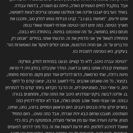
אבל במקביל לחיים העשירים האלה, הייתה גם השגרה, בדמות עבודה.
באחד הערבים ישבנו אלינה ואני והחלטנו שאנחנו צריכים לצאת לחופשה,
אתם יודעים, "חופשת בטן-גב". קנינו חבילות נופש למלון טוב, ותכננו את
תאריך הטיסה. כמה ימים לפני הטיסה אמרתי לאשתי שאולי ננסה
מנחם-נפש בחופשה, על מה שפנטזנו במיטה. בהתחלה היא נבוכה,
והתחילה לשאול איך אני מדמיין את זה. הרגעתי אותה במילים: "אנחנו רק
מדברים על זה. אם תהיה הזדמנות, אנחנו יכולים לשקול את האפשרות הזו".
בעיקרון, היא הסכימה לתוכנית כזו.
"הטיסה עברה היטב, ללא כל קשיים. הגענו במהירות למלון, וטורקיה
השמשית קיבלה אותנו בחום ובדאגה. החדר שקיבלנו במלון היה די מרווח.
מיטה גדולה, שתי כורסאות, הדום לרגליים ועוד המון מקום. מרפסת פתוחה,
בקיצור, כל מה שאנחנו אוהבים. בלי לחשוב הרבה, יצאנו קודם כל לחוף
הים, כי אחרי הכל, כשמגיעים לים, זה הדבר הקדוש ביותר קודם כל להתרחץ
בו. אלינה לבשה ביקיני שמדגיש היטב את החזה שלה, ותחתונים בגזרה
גבוהה. אני עצמי מאוד אוהב סטים כאלה, אבל לא יכולתי לדמיין כמה
בחורים יזרקו עליה מבטים רעבים. היום הראשון הסתיים ברוגע, נחנו, שחינו,
השתזפנו. חשבנו שהיום הבא יהיה שגרתי, אבל כמה טעינו... היום התחיל
מצוין. אלינה העירה אותי עם מין אוראלי מוצלח, והסתפקה רק בזה כדי
שאוכל להירגע לחלוטין. היא יודעת לעשות את זה בכל מיני דרכים: לפעמים