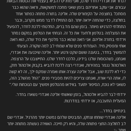
לגרור את אנדרי לחדר שלנו, ואני מחליט להביא בעצמי את הכוסות הבאות
עבורם. אני עוקב אחריהם בזמן שאני מחכה למשקאות, ורואה שהוא כבר
מסתכל בחוצפה על הקימורים שלה. אלינה בתורה פתחה כפתור אחד
בחולצה, כדי שהחזה ייראה יותר. הם התחילו לדבר ממש מקרוב, וכבר
התחלתי להרגיש מיותר. בזמן שהם מדברים, החלטתי ללכת לחדר, להפעיל
את המצלמה בטלפון ולתעד את כל זה. הנחתי את הטלפון במקום נסתר
וירדתי בחזרה אליהם. אני רואה שהוא כבר מלטף את היד שלה, הוא רואה
אותי ומפסיק מיד. העמדתי פנים שלא שמתי לב למה שקורה. הצעתי
להמשיך בחדר, בטענה ששם שקט ורגוע יותר. אלינה שיכנעה את אנדרי,
ואנחנו, כשהכוסות שלנו בידינו, הלכנו לחדר שלנו. התיישבנו על הרצפה.
האלכוהול נגמר במהירות, ואנדרי רצה ללכת להביא בקבוק אלכוהול חזק,
כדי לא ללכת שוב, אבל אלינה עצרה אותו ואמרה שמקס ילך, זה לא קשה
לו, אתה הרי אורח, ואנחנו צריכים להיות מסבירי פנים. "החל מהשלב הזה,
כשאני לא נוכח, הסיפור יתועד בווידאו מהטלפון וימשיך עם הנוכחות שלי."
ירדתי לבר להביא אלכוהול, בזמן שאשתי אלינה ואנדרי נשארו בחדר.
המעלית התעכבה, אז ירדתי במדרגות.
בינתיים בחדר…
אלינה ואנדרי שוחחו וצחקו, המבטים שלהם נמשכו יותר מהרגיל. אנדרי שם
לב לחולצה החצי פתוחה שלה, והיא רק חייכה. האווירה נעשתה מתוחה יותר
ויותר ✨.