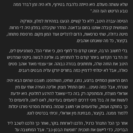
שלא עשתה מעולם. היא הייתה נלהבת בטירוף, ולא היה זמן לברר ממה
נובע הריגוש העז הזה."
הטיסה עברה היטב, ללא כל קשיים. הגענו במהירות למלון, וטורקיה
השמשית קיבלה אותנו בחום ובדאגה. החדר שקיבלנו במלון היה די מרווח.
מיטה גדולה, שתי כורסאות, הדום לרגליים ועוד המון מקום. מרפסת פתוחה,
בקיצור, כל מה שאנחנו אוהבים.
בלי לחשוב הרבה, יצאנו קודם כל לחוף הים, כי אחרי הכל, כשמגיעים לים,
זה הדבר הקדוש ביותר קודם כל להתרחץ בו. אלינה לבשה ביקיני שמדגיש
היטב את החזה שלה, ותחתונים בגזרה גבוהה. אני עצמי מאוד אוהב סטים
כאלה, אבל לא יכולתי לדמיין כמה בחורים יזרקו עליה מבטים רעבים.
היום הראשון הסתיים ברוגע, נחנו, שחינו, השתזפנו. חשבנו שהיום הבא יהיה
שגרתי, אבל כמה טעינו… היום התחיל מצוין. אלינה העירה אותי עם מין
אוראלי מוצלח, והסתפקה רק בזה כדי שאוכל להירגע לחלוטין. היא יודעת
לעשות את זה בכל מיני דרכים: לפעמים בעדינות, לאט לאט, ולפעמים כל
כך בחוזקה ועמוק, שלפעמים אני חושב שכמה בחורות מסרטי פורנו יכולות
ללמוד ממנה. בקיצור, מבחינת מין אוראלי, זכיתי בכרטיס לוטו.
אחר כך הכל התנהל כרגיל, הלכנו לארוחת בוקר, ואחר כך הלכנו לשכב ליד
הבריכה, כדי ליישם את תוכנית "חופשת הבטן-גב". אבל המחשבה על