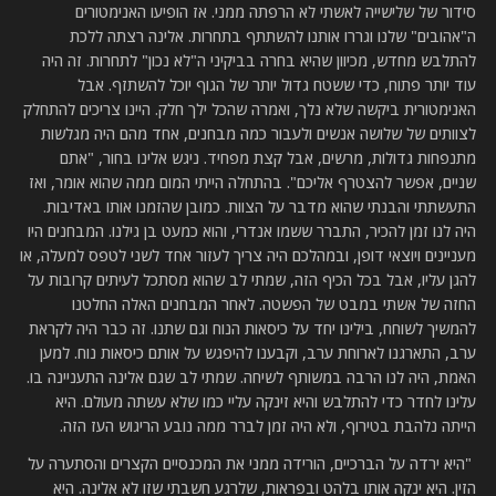
סידור של שלישייה לאשתי לא הרפתה ממני. אז הופיעו האנימטורים
ה"אהובים" שלנו וגררו אותנו להשתתף בתחרות. אלינה רצתה ללכת
להתלבש מחדש, מכיוון שהיא בחרה בביקיני ה"לא נכון" לתחרות. זה היה
עוד יותר פתוח, כדי ששטח גדול יותר של הגוף יוכל להשתזף. אבל
האנימטורית ביקשה שלא נלך, ואמרה שהכל ילך חלק. היינו צריכים להתחלק
לצוותים של שלושה אנשים ולעבור כמה מבחנים, אחד מהם היה מגלשות
מתנפחות גדולות, מרשים, אבל קצת מפחיד. ניגש אלינו בחור, "אתם
שניים, אפשר להצטרף אליכם". בהתחלה הייתי המום ממה שהוא אומר, ואז
התעשתתי והבנתי שהוא מדבר על הצוות. כמובן שהזמנו אותו באדיבות.
היה לנו זמן להכיר, התברר ששמו אנדרי, והוא כמעט בן גילנו. המבחנים היו
מעניינים ויוצאי דופן, ובמהלכם היה צריך לעזור אחד לשני לטפס למעלה, או
להגן עליו, אבל בכל הכיף הזה, שמתי לב שהוא מסתכל לעיתים קרובות על
החזה של אשתי במבט של הפשטה. לאחר המבחנים האלה החלטנו
להמשיך לשוחח, בילינו יחד על כיסאות הנוח וגם שתנו. זה כבר היה לקראת
ערב, התארגנו לארוחת ערב, וקבענו להיפגש על אותם כיסאות נוח. למען
האמת, היה לנו הרבה במשותף לשיחה. שמתי לב שגם אלינה התעניינה בו.
עלינו לחדר כדי להתלבש והיא זינקה עליי כמו שלא עשתה מעולם. היא
הייתה נלהבת בטירוף, ולא היה זמן לברר ממה נובע הריגוש העז הזה.
"היא ירדה על הברכיים, הורידה ממני את המכנסיים הקצרים והסתערה על
הזין. היא ינקה אותו בלהט ובפראות, שלרגע חשבתי שזו לא אלינה. היא