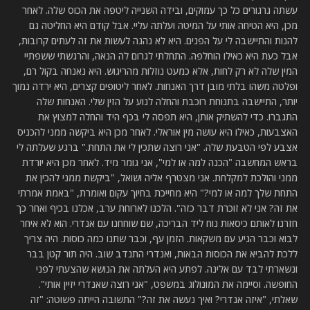
עשתה גרגורים כל כך עמוקים, ובידה השנייה ליטפה את הכוס שלה. לאחר
מכן, היא הטיחה אותי על המיטה ועלתה עליי. אבל קודם היא החליטה גם
להנות והתיישבה לי על הפנים. היא לא נהגה לעשות את זה לעתים קרובות,
אבל כעת היא כאילו הוחלפה. התחלתי לגרום לה הנאה, והרגשתי ששפתיי
המין שלה לא רק לחות, אלא כמעט נוזלות מהריגוש. היא נאנחה בקול רם,
ופלטה משהו בלתי מובן דרך האנחות. לאחר ליטופים קצרים, היא ירדה נמוך
יותר, התיישבה בתנוחת רוכבת והחלה לנוע על הזין שלי. האנחות שלה
התגברו. כדי להשתיק אותן, היא תפסה לי בכף היד והחלה למצוץ את
האצבעות, כאילו היא עושה מין אוראלי. לאחר מכן היא ביקשה ממני להכניס
אצבע לפי הטבעת שלה. "אני רוצה שתכין לי את התחת." ברגע שעלתה לי
בראש המחשבה "הכנה למה או למי", אני גומר מיד. לאחר מכן היא יורדת
ממני והולכת למקלחת. אני מצטרף אליה ושואל, "ביקשת ממני להכין את
התחת שלך למה או למי?" היא מחייכת בחיוך עקום ואומרת, "באמת אמרתי
את זה? אני לא זוכרת דבר כזה". הלכנו לארוחת ערב, אכלנו בכיף ואחר כך
חזרנו לאותם כיסאות נוח ליד הבריכה, שם שוחחנו עם אנדרי. הוא לא איחר
לבוא וכבר הגיע עם משקאות. הזמן עף, וכבר שתנו כמה כוסות. היה צריך
ללכת להביא את הכוסות הבאות, ואנדרי התנדב שוב. היה תור קטן בבר
ונשארתי לבד עם אלינה. לפתע היא העלתה את הנושא שהצעתי לפני
החופשה. וסיימה את המונולוג במשפט, "אני רוצה שאנדרי יזיין אותי".
שאלתי, "איזה אנדרי? ואיך נעשה את זה?" התשובה הייתה פשוטה: "זה