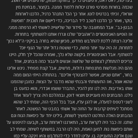
בעדינות, לאט לאט, ולפעמים כל כך בחוזקה ועמוק, שלפעמים אני חושב
שכמה בחורות מסרטי פורנו יכולות ללמוד ממנה. בקיצור, מבחינת מין
אוראלי, זכיתי בכרטיס לוטו. אחר כך הכל התנהל כרגיל, הלכנו לארוחת
בוקר, ואחר כך הלכנו לשכב ליד הבריכה, כדי ליישם את תוכנית "חופשת
הבטן-גב". אבל המחשבה על סידור של שלישייה לאשתי לא הרפתה ממני.
אז הופיעו האנימטורים ה"אהובים" שלנו וגררו אותנו להשתתף בתחרות.
אלינה רצתה ללכת להתלבש מחדש, מכיוון שהיא בחרה בביקיני ה"לא נכון"
לתחרות. זה היה עוד יותר פתוח, כדי ששטח גדול יותר של הגוף יוכל
להשתזף. אבל האנימטורית ביקשה שלא נלך, ואמרה שהכל ילך חלק. היינו
צריכים להתחלק לצוותים של שלושה אנשים ולעבור כמה מבחנים, אחד
מהם היה מגלשות מתנפחות גדולות, מרשים, אבל קצת מפחיד. ניגש אלינו
בחור, "אתם שניים, אפשר להצטרף אליכם". בהתחלה הייתי המום ממה
שהוא אומר, ואז התעשתתי והבנתי שהוא מדבר על הצוות. כמובן שהזמנו
אותו באדיבות. היה לנו זמן להכיר, התברר ששמו אנדרי, והוא כמעט בן
גילנו. המבחנים היו מעניינים ויוצאי דופן, ובמהלכם היה צריך לעזור אחד
לשני לטפס למעלה, או להגן עליו, אבל בכל הכיף הזה, שמתי לב שהוא
מסתכל לעיתים קרובות על החזה של אשתי במבט של הפשטה. לאחר
המבחנים האלה החלטנו להמשיך לשוחח, בילינו יחד על כיסאות הנוח וגם
שתנו. זה כבר היה לקראת ערב, התארגנו לארוחת ערב, וקבענו להיפגש על
אותם כיסאות נוח. למען האמת, היה לנו הרבה במשותף לשיחה. שמתי לב
שגם אלינה התעניינה בו. עלינו לחדר כדי להתלבש והיא זינקה עליי כמו