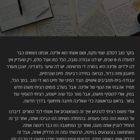
בוקר טוב לכולם. שמי מקס, ושם אשתי הוא אלינה. אנחנו נשואים כבר
למעלה מ-6 שנים, יש לנו עבודה טובה, הכל כמו אצל כולם, רק שעדיין אין
לנו ילדים. אלינה היא בחורה די מרשימה. יש לה שיער בלונדיני, ישבן מעורר
תיאבון וחזה גדול, כנראה במידה רביעית. חיינו שגרתיים,
עבודה-בית-תחביבים אישיים. הצד המיני של חיינו הוא די טוב. בסך הכל,
תמיד אהבתי את הגוף של אלינה. אבל בשלב מסוים רציתי משהו חדש
במין, אולי להוסיף מישהו, אבל מוזר ככל שזה יישמע, רציתי להוסיף עוד
בחור. בראש ובראשונה כדי שאלינה תיהנה ותיחשף בדרך חדשה.
אולי פשוט רציתי להרגיש איך זה כשמושכים את אשתי לכל החורים. דיברנו
על הנושא הזה כמה פעמים. בהתחלה השיחה הזו הביכה אותה, אחר כך זה
התחיל לעניין אותה מעט, ואחר כך המחשבה הזו כבר ריגשה אותה.
השתמשנו בצעצועים במיטה, הרגשתי כמה זה מדליק אותה, אבל זה
הדליק אותי באותה מידה. הדיונים והמין הסוער שלנו נמשכו די הרבה זמן,