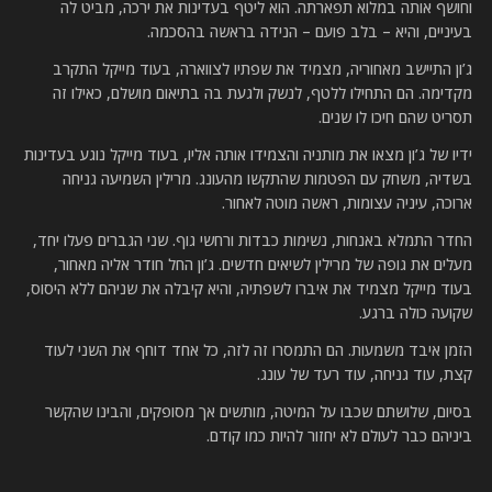
וחושף אותה במלוא תפארתה. הוא ליטף בעדינות את ירכה, מביט לה
בעיניים, והיא – בלב פועם – הנידה בראשה בהסכמה.
ג’ון התיישב מאחוריה, מצמיד את שפתיו לצווארה, בעוד מייקל התקרב
מקדימה. הם התחילו ללטף, לנשק ולגעת בה בתיאום מושלם, כאילו זה
תסריט שהם חיכו לו שנים.
ידיו של ג’ון מצאו את מותניה והצמידו אותה אליו, בעוד מייקל נוגע בעדינות
בשדיה, משחק עם הפטמות שהתקשו מהעונג. מרילין השמיעה גניחה
ארוכה, עיניה עצומות, ראשה מוטה לאחור.
החדר התמלא באנחות, נשימות כבדות ורחשי גוף. שני הגברים פעלו יחד,
מעלים את גופה של מרילין לשיאים חדשים. ג’ון החל חודר אליה מאחור,
בעוד מייקל מצמיד את איברו לשפתיה, והיא קיבלה את שניהם ללא היסוס,
שקועה כולה ברגע.
הזמן איבד משמעות. הם התמסרו זה לזה, כל אחד דוחף את השני לעוד
קצת, עוד גניחה, עוד רעד של עונג.
בסיום, שלושתם שכבו על המיטה, מותשים אך מסופקים, והבינו שהקשר
ביניהם כבר לעולם לא יחזור להיות כמו קודם.