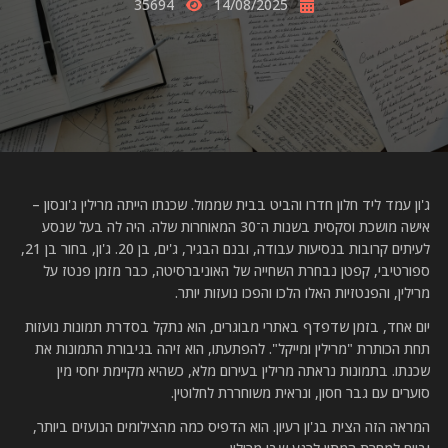
35694
14/08/2025
ג'ון עמד ליד חלון חדרו והביט בבית שממול. שכנתו הייתה מרילין ג'ונסון –
אישה מושכת וסקסית בשנות ה־30 המאוחרות שלה. היה לה בעל שנסע
לעיתים קרובות בנסיעות עבודה, ובנם הבגיר, ג'ים, בן 20. ג'ון, בחור בן 21,
ספורטיבי, קפטן נבחרת השחייה של האוניברסיטה, כבר מזמן פנטז על
מרילין, והפנטזיות האלו הלכו והפכו נועזות יותר.
יום אחד, בזמן שדפדף באתרי מבוגרים, הוא נתקל בסדרת תמונות נועזות
תחת הכותרת "מרילין ומייקל". להפתעתו, הוא זיהה בגיבורת התמונות את
שכנתו. בתמונות נראתה מרילין בעירום מלא, כשהיא מקיימת יחסי מין
סוערים עם גבר חסון, ונראית משוחררת לחלוטין.
המראה הזה הצית בג'ון רעיון. הוא הדפיס כמה מהצילומים הנועזים ביותר,