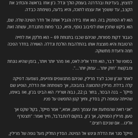
למצוץ, בעדינות ובהדרגה בעומק הולך וגדל. ג'ון אחז בראשה והכתיב את
הקצב, עד ששפך את עצמו לתוכה, והיא בלעה, נשימתה כבדה.
הוא לא הסתפק בזה. הוא אחז בידה והוביל אותה אל חדר השינה שלה. שם,
הוא ביקש שתכין אותו לסיבוב נוסף, והיא, כבר פחות מתנגדת, עשתה זאת.
כעבור דקות ספורות, שניהם שכבו בתנוחת 69 – הוא מלקק את לחייה
הרטובות והיא מוצצת אותו בהתלהבות הולכת וגדלה. האווירה בחדר הפכה
חמה ורועדת מתשוקה.
בסופו של דבר, הוא חדר אליה לאט, ואז מהר יותר ויותר, בזמן שהיא גונחת
ומבקשת "חזק יותר… עמוק יותר…".
לאחר שג’ון שכב לצד מרילין, שניהם מתנשפים ומזיעים, נשמעה דפיקה
קלה בדלת. מרילין התכווצה במבוכה, אך כשפתחה את הדלת, הופיע שם
מייקל – בנה הבכור, בחור בן 22, גבוה ושרירי. הוא הביט בג’ון, ואז באימו,
שהייתה עטופה רק בסדין, וחיוך קטן התפשט על פניו.
"אני רואה שהפתעת את עצמך היום, אמא," אמר מייקל, בקול שקט אך
טעון. מרילין הסמיקה, אך ג’ון, במקום להתבלבל, חייך ואמר: "תצטרף
אלינו… אם שניכם רוצים."
מייקל סגר את הדלת וניגש אל המיטה. הסדין החליק מעל גופה של מרילין,