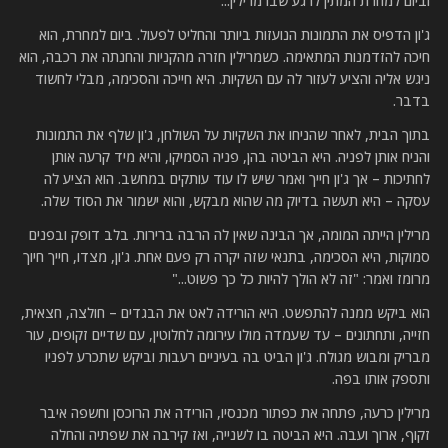
וביום למחרת המתין לרגע שבו מרילין...
ג'ון הדפיס את התמונות הנועזות ביותר והחליט לפעול. ביום למחרת, הוא
חיכה להזדמנות המתאימה. כשמרילין חזרה מהקניות והחנתה את רכבה, הוא
ניגש אליה והציע לעזור לה עם השקיות. היא חייכה והסכימה, מבלי לחשוד
בדבר.
בתוך הבית, לאחר שהניחו את השקיות על השולחן, ג'ון שלף את התמונות
והניח אותן לפניה. היא הביטה בהן, פניה הסמיקו, והיא מיד קרעה אותן
לחתיכות – אך ג'ון חייך ואמר שיש לו עוד עותקים במחשב. הוא הציע לה
עסקה – היא תעשה בדיוק מה שהוא מבקש, והוא ישמור את הסוד שלה.
מרילין הייתה המומה, אך הבינה שאין לה הרבה ברירות. בלב דופק ובפנים
סמוקות, היא הסכימה, בתנאי שזה יקרה רק פעם אחת. ג'ון, מצדו, חייך חיוך
מרומז ואמר: "זה לא הולך להיות כל כך פשוט..."
הוא ביקש ממנה להתפשט. היא הורידה לאט את הבגדים – חולצה, חצאית,
חזייה, ותחתונים – עד שעמדה מולו עירומה לחלוטין, עם שדיים זקופים, עור
מבריק ומבוש מגולח. ג'ון הביט בה בעיניים רעבות וביקש שתכרע לפניו
ותספק אותו בפה.
מרילין כרעה, פתחה את כפתור מכנסיו, הורידה את הרוכסן וחשפה איבר
זקוף, ארוך ועבה. היא הביטה בו לשנייה, ואז קירבה את שפתיה והחלה